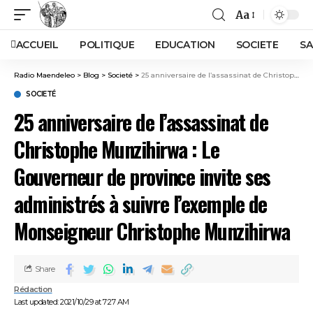
Aa
ACCUEIL
POLITIQUE
EDUCATION
SOCIETE
SA
Radio Maendeleo
>
Blog
>
Societé
>
25 anniversaire de l’assassinat de Christophe Munzihirwa : Le Gouverneur de province invite ses administrés à suivre l’exemple de Monseigneur Christophe Munzihirwa
SOCIETÉ
25 anniversaire de l’assassinat de
Christophe Munzihirwa : Le
Gouverneur de province invite ses
administrés à suivre l’exemple de
Monseigneur Christophe Munzihirwa
Share
Rédaction
Last updated: 2021/10/29 at 7:27 AM