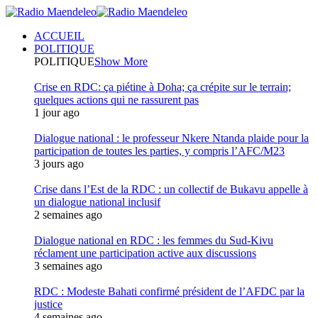
ACCUEIL
POLITIQUE
POLITIQUE
Show More
Crise en RDC: ça piétine à Doha; ça crépite sur le terrain;
quelques actions qui ne rassurent pas
1 jour ago
Dialogue national : le professeur Nkere Ntanda plaide pour la
participation de toutes les parties, y compris l’AFC/M23
3 jours ago
Crise dans l’Est de la RDC : un collectif de Bukavu appelle à
un dialogue national inclusif
2 semaines ago
Dialogue national en RDC : les femmes du Sud-Kivu
réclament une participation active aux discussions
3 semaines ago
RDC : Modeste Bahati confirmé président de l’AFDC par la
justice
4 semaines ago