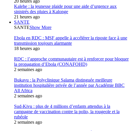
20 heures ago
Kalehe : la jeunesse plaide pour une aide d’urgence aux
sinistrés des pluies à Kalonge
21 heures ago
SANTE
SANTE
Show More
Ebola en RDC : MSF appelle à accélérer la riposte face à une
transmission toujours alarmante
18 heures ago
RDC : l’approche communautaire est à renforcer pour bloquer
la propagation d’Ebola (CONAFOHD)
2 semaines ago
Bukavu : la Polyclinique Salama distinguée meilleure
institution hospitalière privée de l’année par Académie BBC
All Africa
2 semaines ago
Sud-Kivu : plus de 4 millions d’enfants attendus à la
campagne de vaccination contre la polio, la rougeole et la
rubéole
2 semaines ago