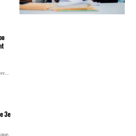
bo
nt
vec
…
ne 3e
ique,