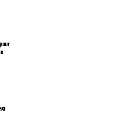
 pour
ue
axi