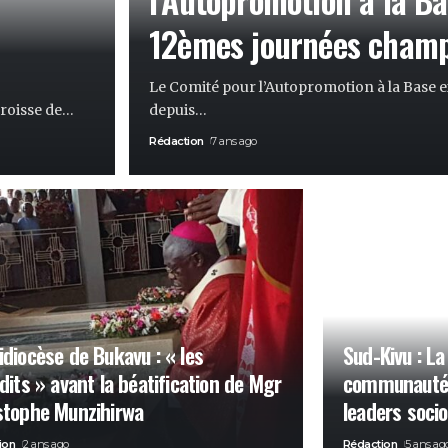
12èmes journées champ
Le Comité pour l’Autopromotion à la Base 
roisse de
…
depuis
…
Rédaction
7 ans ago
idiocèse de Bukavu : « les
Sud-Kivu : La
rdits » avant la béatification de Mgr
communautés 
stophe Munzihirwa
leaders socio
ion
2 ans ago
Rédaction
5 ans ag