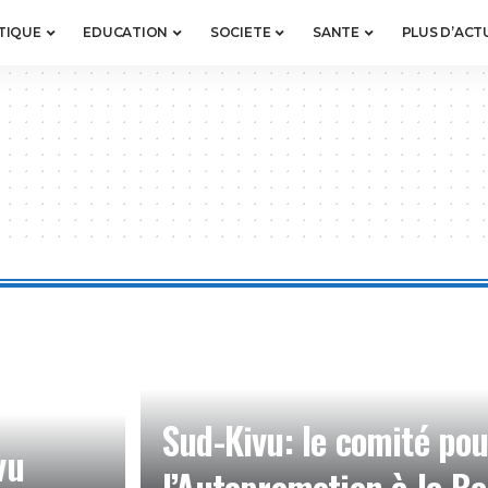
TIQUE
EDUCATION
SOCIETE
SANTE
PLUS D’ACT
Sud-Kivu: le comité pou
vu
l’Autopromotion à la Ba