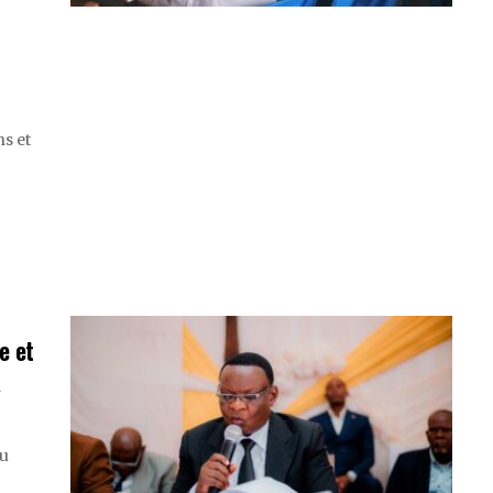
ns et
e et
A
du