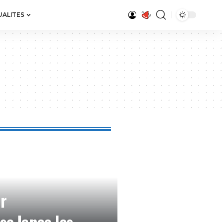
UALITES
r
se lance les