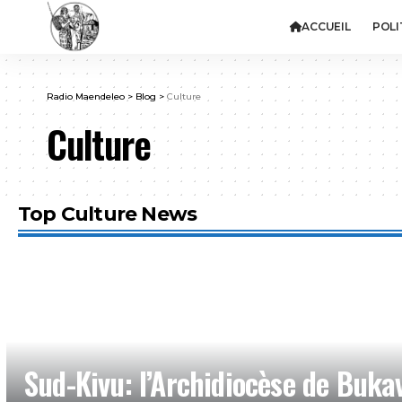
ACCUEIL
POLI
Radio Maendeleo
>
Blog
>
Culture
Culture
Top Culture News
Sud-Kivu: l’Archidiocèse de Buka