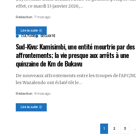
effet, ce mardi 13 janvier 2026,
…
Rédaction
7 mois ago
Lire la suite
CULTURE
SECURITÉ
Sud-Kivu: Kamisimbi, une entité meurtrie par des
affrontements; la vie presque aux arrêts à une
quinzaine de Km de Bukavu
De nouveaux affrontements entre les troupes de l’AFC/M2
les Wazalendo ont éclaté tôt le
…
Rédaction
9 mois ago
Lire la suite
1
2
3