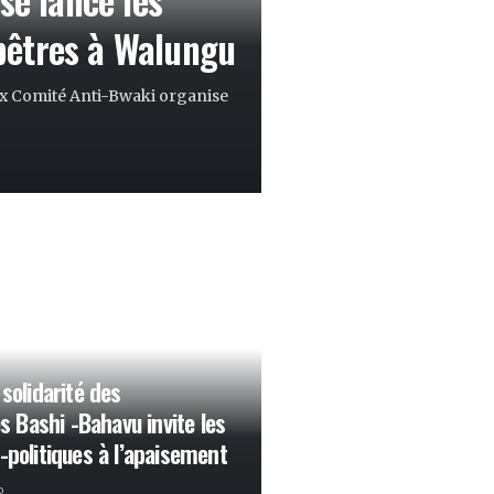
êtres à Walungu
ex Comité Anti-Bwaki organise
 solidarité des
Bashi -Bahavu invite les
-politiques à l’apaisement
o