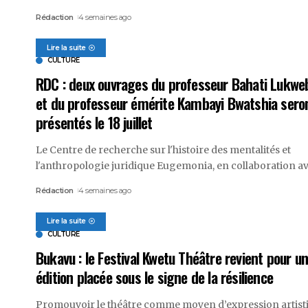
Rédaction
4 semaines ago
Lire la suite
CULTURE
RDC : deux ouvrages du professeur Bahati Lukwe
et du professeur émérite Kambayi Bwatshia sero
présentés le 18 juillet
Le Centre de recherche sur l'histoire des mentalités et
l'anthropologie juridique Eugemonia, en collaboration a
Rédaction
4 semaines ago
Lire la suite
CULTURE
Bukavu : le Festival Kwetu Théâtre revient pour u
édition placée sous le signe de la résilience
Promouvoir le théâtre comme moyen d’expression artist