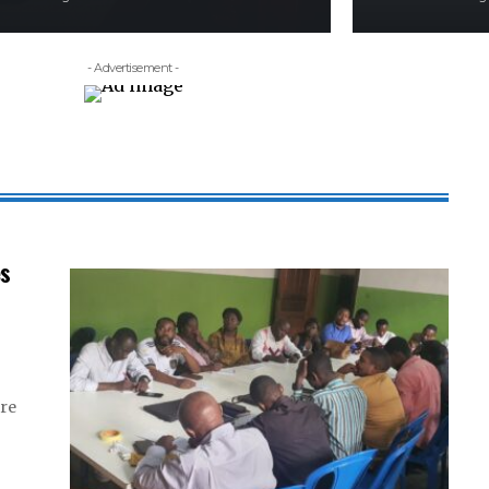
- Advertisement -
es
tre