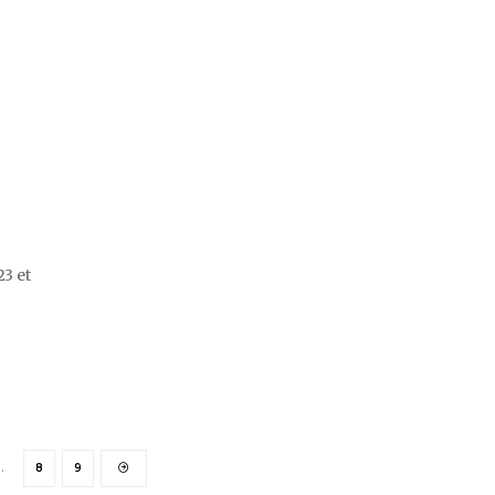
3 et
…
8
9