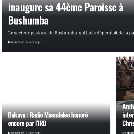
inaugure sa 44ème Paroisse à
Bushumba
Le secteur pastoral de Bushumba qui jadis dépendait de la pa
Rédaction
2 ans ago
Arch
Bukavu : Radio Maendeleo honoré
inte
encore par l’IRD
Chri
Rédaction
9 ans ago
Rédact