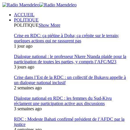
ACCUEIL
POLITIQUE
POLITIQUE
Show More
Crise en RDC: ça piétine à Doha; ça crépite sur le terrain;
quelques actions qui ne rassurent pas
1 jour ago
Dialogue national : le professeur Nkere Ntanda plaide pour la
participation de toutes les parties, y compris l’AFC/M23
3 jours ago
Crise dans l’Est de la RDC : un collectif de Bukavu appelle à
un dialogue national inclusif
2 semaines ago
Dialogue national en RDC : les femmes du Sud-Kivu
réclament une participation active aux discussions
3 semaines ago
RDC : Modeste Bahati confirmé président de l’AFDC par la
justice
4 semaines ago