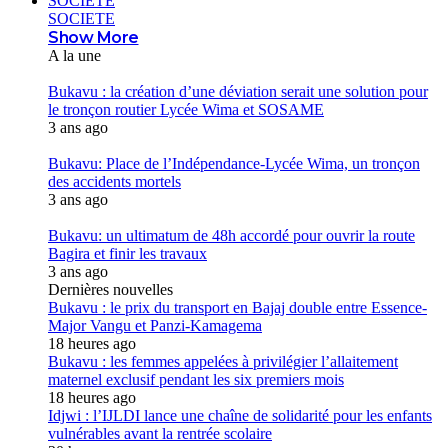
SOCIETE
SOCIETE
Show More
A la une
Bukavu : la création d’une déviation serait une solution pour
le tronçon routier Lycée Wima et SOSAME
3 ans ago
Bukavu: Place de l’Indépendance-Lycée Wima, un tronçon
des accidents mortels
3 ans ago
Bukavu: un ultimatum de 48h accordé pour ouvrir la route
Bagira et finir les travaux
3 ans ago
Dernières nouvelles
Bukavu : le prix du transport en Bajaj double entre Essence-
Major Vangu et Panzi-Kamagema
18 heures ago
Bukavu : les femmes appelées à privilégier l’allaitement
maternel exclusif pendant les six premiers mois
18 heures ago
Idjwi : l’IJLDI lance une chaîne de solidarité pour les enfants
vulnérables avant la rentrée scolaire