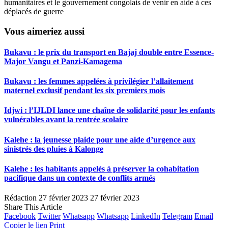
humanitaires et le gouvernement congolais de venir en aide à ces
déplacés de guerre
Vous aimeriez aussi
Bukavu : le prix du transport en Bajaj double entre Essence-
Major Vangu et Panzi-Kamagema
Bukavu : les femmes appelées à privilégier l’allaitement
maternel exclusif pendant les six premiers mois
Idjwi : l’IJLDI lance une chaîne de solidarité pour les enfants
vulnérables avant la rentrée scolaire
Kalehe : la jeunesse plaide pour une aide d’urgence aux
sinistrés des pluies à Kalonge
Kalehe : les habitants appelés à préserver la cohabitation
pacifique dans un contexte de conflits armés
Rédaction
27 février 2023
27 février 2023
Share This Article
Facebook
Twitter
Whatsapp
Whatsapp
LinkedIn
Telegram
Email
Copier le lien
Print