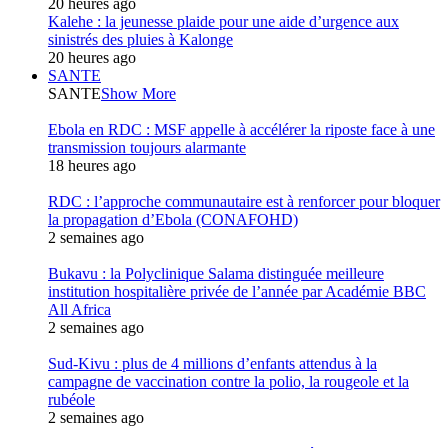
20 heures ago
Kalehe : la jeunesse plaide pour une aide d’urgence aux
sinistrés des pluies à Kalonge
20 heures ago
SANTE
SANTE
Show More
Ebola en RDC : MSF appelle à accélérer la riposte face à une
transmission toujours alarmante
18 heures ago
RDC : l’approche communautaire est à renforcer pour bloquer
la propagation d’Ebola (CONAFOHD)
2 semaines ago
Bukavu : la Polyclinique Salama distinguée meilleure
institution hospitalière privée de l’année par Académie BBC
All Africa
2 semaines ago
Sud-Kivu : plus de 4 millions d’enfants attendus à la
campagne de vaccination contre la polio, la rougeole et la
rubéole
2 semaines ago