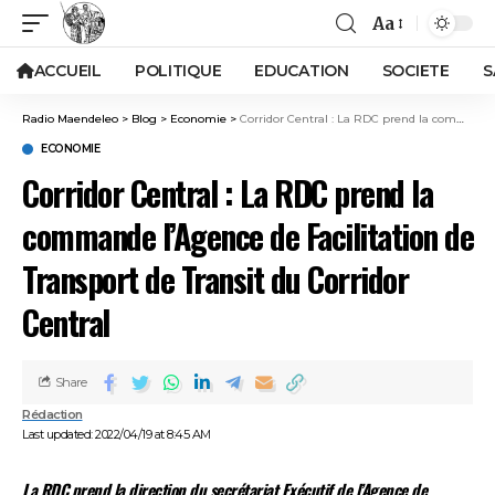
Aa
ACCUEIL
POLITIQUE
EDUCATION
SOCIETE
S
Radio Maendeleo
>
Blog
>
Economie
>
Corridor Central : La RDC prend la commande l’Agence de Facilitation de Transport de Transit du Corridor Central
ECONOMIE
Corridor Central : La RDC prend la
commande l’Agence de Facilitation de
Transport de Transit du Corridor
Central
Share
Rédaction
Last updated: 2022/04/19 at 8:45 AM
La RDC prend la direction du secrétariat Exécutif de l’Agence de