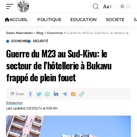
Aa
ACCUEIL
POLITIQUE
EDUCATION
SOCIETE
S
Radio Maendeleo
>
Blog
>
Economie
>
Guerre du M23 au Sud-Kivu: le secteur de l’hôtellerie à Bukavu frappé de plein fouet
ECONOMIE
SECURITÉ
Guerre du M23 au Sud-Kivu: le
secteur de l’hôtellerie à Bukavu
frappé de plein fouet
Share
Rédaction
Last updated: 2025/02/14 at 9:28 AM