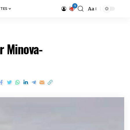
9
Aa
ITES
r Minova-