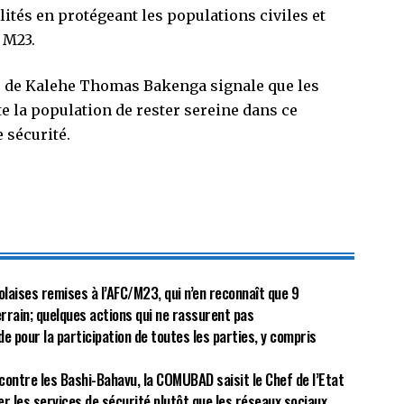
tés en protégeant les populations civiles et
u M23.
ire de Kalehe Thomas Bakenga signale que les
te la population de rester sereine dans ce
 sécurité.
olaises remises à l’AFC/M23, qui n’en reconnaît que 9
terrain; quelques actions qui ne rassurent pas
de pour la participation de toutes les parties, y compris
ontre les Bashi-Bahavu, la COMUBAD saisit le Chef de l’Etat
er les services de sécurité plutôt que les réseaux sociaux