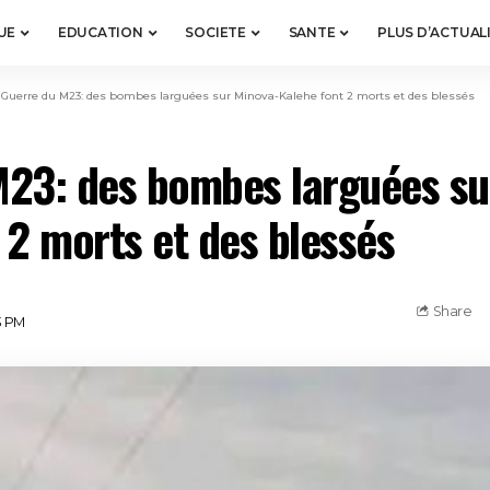
UE
EDUCATION
SOCIETE
SANTE
PLUS D’ACTUAL
>
Guerre du M23: des bombes larguées sur Minova-Kalehe font 2 morts et des blessés
M23: des bombes larguées su
 2 morts et des blessés
Share
3 PM