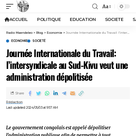
Aa
ACCUEIL
POLITIQUE
EDUCATION
SOCIETE
S
Radio Maendeleo
>
Blog
>
Economie
>
Journée Internationale du Travail: l’intersyndicale au Sud-Kivu veut une administration dépolitisée
ECONOMIE
SOCIETÉ
Journée Internationale du Travail:
l’intersyndicale au Sud-Kivu veut une
administration dépolitisée
Share
Rédaction
Last updated: 2024/05/03 at 9:57 AM
Le gouvernement congolais est appelé dépolitiser
l’administration publique afin de permettre à tout