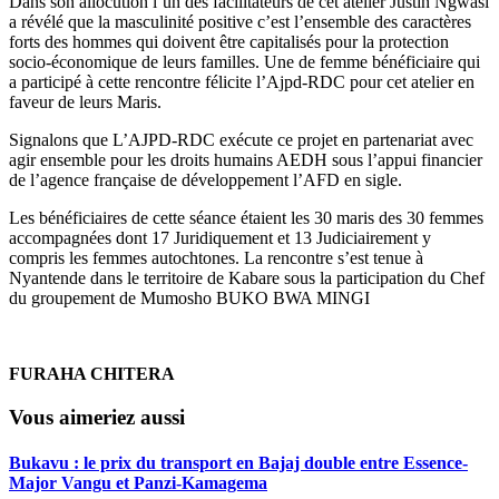
Dans son allocution l’un des facilitateurs de cet atelier Justin Ngwasi
a révélé que la masculinité positive c’est l’ensemble des caractères
forts des hommes qui doivent être capitalisés pour la protection
socio-économique de leurs familles. Une de femme bénéficiaire qui
a participé à cette rencontre félicite l’Ajpd-RDC pour cet atelier en
faveur de leurs Maris.
Signalons que L’AJPD-RDC exécute ce projet en partenariat avec
agir ensemble pour les droits humains AEDH sous l’appui financier
de l’agence française de développement l’AFD en sigle.
Les bénéficiaires de cette séance étaient les 30 maris des 30 femmes
accompagnées dont 17 Juridiquement et 13 Judiciairement y
compris les femmes autochtones. La rencontre s’est tenue à
Nyantende dans le territoire de Kabare sous la participation du Chef
du groupement de Mumosho BUKO BWA MINGI
FURAHA CHITERA
Vous aimeriez aussi
Bukavu : le prix du transport en Bajaj double entre Essence-
Major Vangu et Panzi-Kamagema