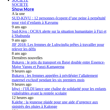
SOCIETE
SOCIETE
Show More
A la une
SUD-KIVU : 12 personnes écopent d’une peine à perpétuité
pour viol d’enfants à Kavumu
9 ans ago
Sud-Kivu : OCHA alerte sur la situation humanitaire à Fizi et
à Shabunda
9 ans ago
JIF 2018: Les femmes de Luhwindja prêtes à travailler pour
relever les défis
8 ans ago
Dernières nouvelles
Bukavu : le prix du transport en Bajaj double entre Essence-
Major Vangu et Panzi-Kamagema
9 heures ago
Bukavu : les femmes appelées à privilégier l’allaitement
maternel exclusif pendant les six premiers mois
9 heures ago
Idjwi : l’IJLDI lance une chaîne de solidarité pour les enfants
vulnérables avant la rentrée scolaire
12 heures ago
Kalehe : la jeunesse plaide pour une aide d’urgence aux
sinistrés des pluies à Kalonge