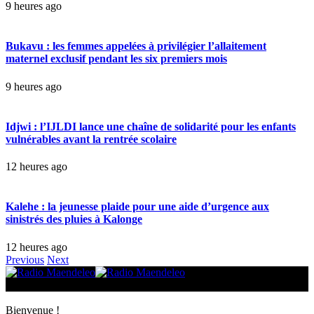
9 heures ago
Bukavu : les femmes appelées à privilégier l’allaitement
maternel exclusif pendant les six premiers mois
9 heures ago
Idjwi : l’IJLDI lance une chaîne de solidarité pour les enfants
vulnérables avant la rentrée scolaire
12 heures ago
Kalehe : la jeunesse plaide pour une aide d’urgence aux
sinistrés des pluies à Kalonge
12 heures ago
Previous
Next
© 2025 Radio Maendeleo. Tous droits réservés.
Bienvenue !