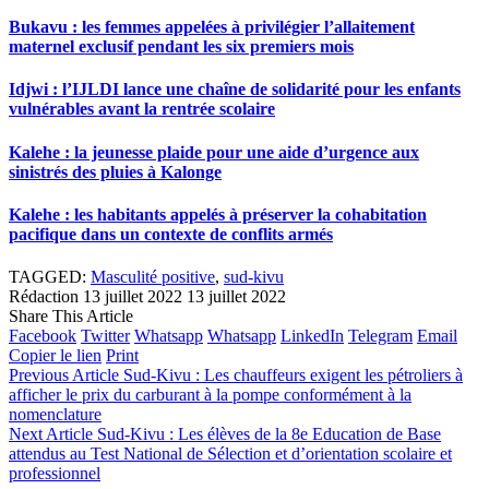
Bukavu : les femmes appelées à privilégier l’allaitement
maternel exclusif pendant les six premiers mois
Idjwi : l’IJLDI lance une chaîne de solidarité pour les enfants
vulnérables avant la rentrée scolaire
Kalehe : la jeunesse plaide pour une aide d’urgence aux
sinistrés des pluies à Kalonge
Kalehe : les habitants appelés à préserver la cohabitation
pacifique dans un contexte de conflits armés
TAGGED:
Masculité positive
,
sud-kivu
Rédaction
13 juillet 2022
13 juillet 2022
Share This Article
Facebook
Twitter
Whatsapp
Whatsapp
LinkedIn
Telegram
Email
Copier le lien
Print
Previous Article
Sud-Kivu : Les chauffeurs exigent les pétroliers à
afficher le prix du carburant à la pompe conformément à la
nomenclature
Next Article
Sud-Kivu : Les élèves de la 8e Education de Base
attendus au Test National de Sélection et d’orientation scolaire et
professionnel