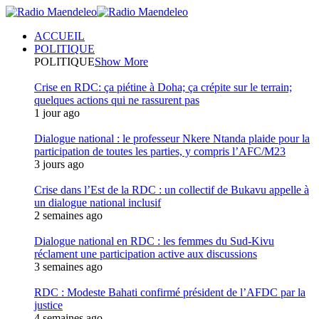
ACCUEIL
POLITIQUE
POLITIQUE
Show More
Crise en RDC: ça piétine à Doha; ça crépite sur le terrain;
quelques actions qui ne rassurent pas
1 jour ago
Dialogue national : le professeur Nkere Ntanda plaide pour la
participation de toutes les parties, y compris l’AFC/M23
3 jours ago
Crise dans l’Est de la RDC : un collectif de Bukavu appelle à
un dialogue national inclusif
2 semaines ago
Dialogue national en RDC : les femmes du Sud-Kivu
réclament une participation active aux discussions
3 semaines ago
RDC : Modeste Bahati confirmé président de l’AFDC par la
justice
4 semaines ago