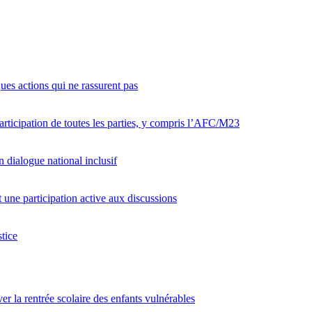
ques actions qui ne rassurent pas
articipation de toutes les parties, y compris l’AFC/M23
 dialogue national inclusif
ne participation active aux discussions
tice
er la rentrée scolaire des enfants vulnérables