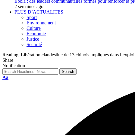
Ebola : des leaders communautaires formés pour renforcer la p
2 semaines ago
PLUS D’ACTUALITES
Sport
Environnement
Culture
Economie
Justice
Securité
Reading:
Libération clandestine de 13 chinois impliqués dans l’exploit
Share
Notification
Aa