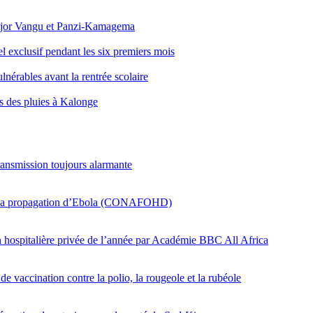
Major Vangu et Panzi-Kamagema
l exclusif pendant les six premiers mois
lnérables avant la rentrée scolaire
és des pluies à Kalonge
ransmission toujours alarmante
er la propagation d’Ebola (CONAFOHD)
on hospitalière privée de l’année par Académie BBC All Africa
e vaccination contre la polio, la rougeole et la rubéole