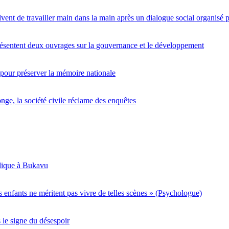
lvent de travailler main dans la main après un dialogue social organis
entent deux ouvrages sur la gouvernance et le développement
 pour préserver la mémoire nationale
nge, la société civile réclame des enquêtes
blique à Bukavu
s enfants ne méritent pas vivre de telles scènes » (Psychologue)
 le signe du désespoir