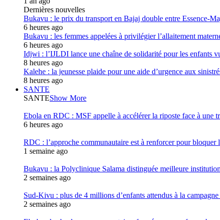
1 an ago
Dernières nouvelles
Bukavu : le prix du transport en Bajaj double entre Essence-
6 heures ago
Bukavu : les femmes appelées à privilégier l’allaitement materne
6 heures ago
Idjwi : l’IJLDI lance une chaîne de solidarité pour les enfants vu
8 heures ago
Kalehe : la jeunesse plaide pour une aide d’urgence aux sinistr
8 heures ago
SANTE
SANTE
Show More
Ebola en RDC : MSF appelle à accélérer la riposte face à une t
6 heures ago
RDC : l’approche communautaire est à renforcer pour bloqu
1 semaine ago
Bukavu : la Polyclinique Salama distinguée meilleure instituti
2 semaines ago
Sud-Kivu : plus de 4 millions d’enfants attendus à la campagne d
2 semaines ago