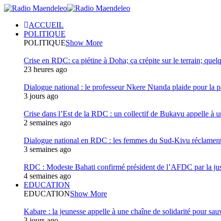
ACCUEIL
POLITIQUE
POLITIQUE
Show More
Crise en RDC: ça piétine à Doha; ça crépite sur le terrain; quel
23 heures ago
Dialogue national : le professeur Nkere Ntanda plaide pour la p
3 jours ago
Crise dans l’Est de la RDC : un collectif de Bukavu appelle à un
2 semaines ago
Dialogue national en RDC : les femmes du Sud-Kivu réclament u
3 semaines ago
RDC : Modeste Bahati confirmé président de l’AFDC par la jus
4 semaines ago
EDUCATION
EDUCATION
Show More
Kabare : la jeunesse appelle à une chaîne de solidarité pour sauv
3 jours ago