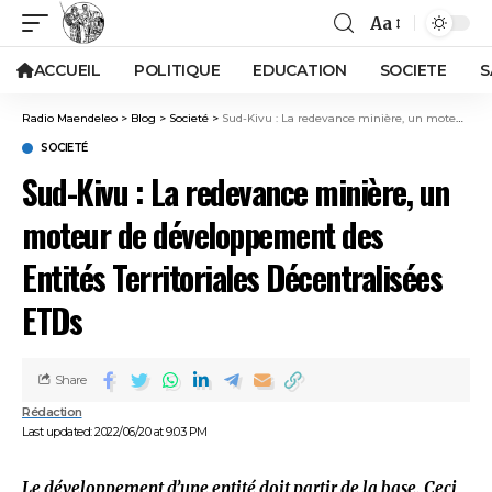
Aa
ACCUEIL
POLITIQUE
EDUCATION
SOCIETE
S
Radio Maendeleo
>
Blog
>
Societé
>
Sud-Kivu : La redevance minière, un moteur de développement des Entités Territoriales Décentralisées ETDs
SOCIETÉ
Sud-Kivu : La redevance minière, un
moteur de développement des
Entités Territoriales Décentralisées
ETDs
Share
Rédaction
Last updated: 2022/06/20 at 9:03 PM
Le développement d’une entité doit partir de la base. Ceci