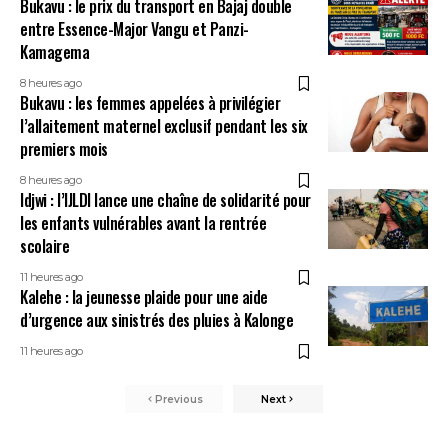
Bukavu : le prix du transport en Bajaj double
entre Essence-Major Vangu et Panzi-
Kamagema
8 heures ago
Bukavu : les femmes appelées à privilégier
l’allaitement maternel exclusif pendant les six
premiers mois
8 heures ago
Idjwi : l’IJLDI lance une chaîne de solidarité pour
les enfants vulnérables avant la rentrée
scolaire
11 heures ago
Kalehe : la jeunesse plaide pour une aide
d’urgence aux sinistrés des pluies à Kalonge
11 heures ago
Previous
Next