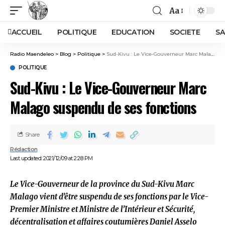
Aa
ACCUEIL
POLITIQUE
EDUCATION
SOCIETE
SA
Radio Maendeleo
>
Blog
>
Politique
>
Sud-Kivu : Le Vice-Gouverneur Marc Malago suspendu de ses fonctions
POLITIQUE
Sud-Kivu : Le Vice-Gouverneur Marc
Malago suspendu de ses fonctions
Share
Rédaction
Last updated: 2021/12/09 at 2:28 PM
Le Vice-Gouverneur de la province du Sud-Kivu Marc
Malago vient d’être suspendu de ses fonctions par le Vice-
Premier Ministre et Ministre de l’Intérieur et Sécurité,
décentralisation et affaires coutumières Daniel Asselo