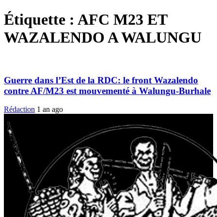
Étiquette :
AFC M23 ET
WAZALENDO A WALUNGU
Guerre dans l’Est de la RDC: le front Wazalendo
contre AF/M23 est mouvementé à Walungu-Burhale
Rédaction
1 an ago