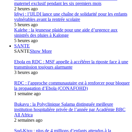
maternel exclusif pendant les six premiers mois
2 heures ago
Idjwi : l’IJLDI lance une chaîne de solidarité pour les enfants
vulnérables avant la rentrée scolaire
5 heures ago
Kalehe : la jeunesse plaide pour une aide d’urgence aux
sinistrés des pluies à Kalonge
5 heures ago
SANTE
SANTE
Show More
Ebola en RDC : MSF appelle à accélérer la riposte face à une
transmission toujours alarmante
3 heures ago
RDC : l’approche communautaire est à renforcer pour bloquer
la propagation d’Ebola (CONAFOHD)
1 semaine ago
Bukavu : la Polyclinique Salama distinguée meilleure
institution hospitalière privée de l’année par Académie BBC
All Africa
2 semaines ago
Sud-Kivu : plus de 4 millions d’enfants attendus à la