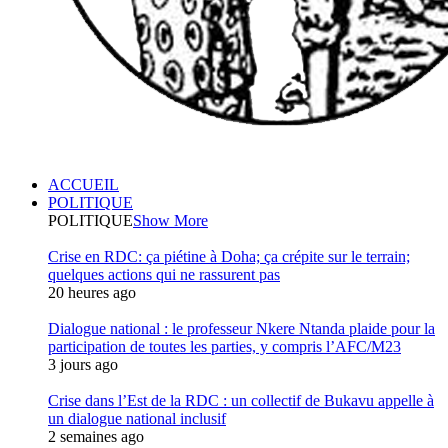
ACCUEIL
POLITIQUE
POLITIQUE
Show More
Crise en RDC: ça piétine à Doha; ça crépite sur le terrain;
quelques actions qui ne rassurent pas
20 heures ago
Dialogue national : le professeur Nkere Ntanda plaide pour la
participation de toutes les parties, y compris l’AFC/M23
3 jours ago
Crise dans l’Est de la RDC : un collectif de Bukavu appelle à
un dialogue national inclusif
2 semaines ago