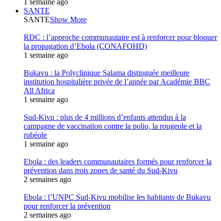
1 semaine ago
SANTE
SANTE
Show More
RDC : l’approche communautaire est à renforcer pour bloquer
la propagation d’Ebola (CONAFOHD)
1 semaine ago
Bukavu : la Polyclinique Salama distinguée meilleure
institution hospitalière privée de l’année par Académie BBC
All Africa
1 semaine ago
Sud-Kivu : plus de 4 millions d’enfants attendus à la
campagne de vaccination contre la polio, la rougeole et la
rubéole
1 semaine ago
Ebola : des leaders communautaires formés pour renforcer la
prévention dans trois zones de santé du Sud-Kivu
2 semaines ago
Ebola : l’UNPC Sud-Kivu mobilise les habitants de Bukavu
pour renforcer la prévention
2 semaines ago