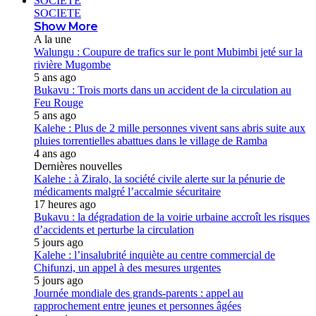
SOCIETE
SOCIETE
Show More
A la une
Walungu : Coupure de trafics sur le pont Mubimbi jeté sur la
rivière Mugombe
5 ans ago
Bukavu : Trois morts dans un accident de la circulation au
Feu Rouge
5 ans ago
Kalehe : Plus de 2 mille personnes vivent sans abris suite aux
pluies torrentielles abattues dans le village de Ramba
4 ans ago
Dernières nouvelles
Kalehe : à Ziralo, la société civile alerte sur la pénurie de
médicaments malgré l’accalmie sécuritaire
17 heures ago
Bukavu : la dégradation de la voirie urbaine accroît les risques
d’accidents et perturbe la circulation
5 jours ago
Kalehe : l’insalubrité inquiète au centre commercial de
Chifunzi, un appel à des mesures urgentes
5 jours ago
Journée mondiale des grands-parents : appel au
rapprochement entre jeunes et personnes âgées