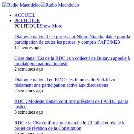
ACCUEIL
POLITIQUE
POLITIQUE
Show More
Dialogue national : le professeur Nkere Ntanda plaide pour la
participation de toutes les parties, y compris l’AFC/M23
17 heures ago
Crise dans l’Est de la RDC : un collectif de Bukavu appelle à
un dialogue national inclusif
2 semaines ago
Dialogue national en RDC : les femmes du Sud-Kivu
réclament une participation active aux discussions
2 semaines ago
RDC : Modeste Bahati confirmé président de l’AFDC par la
justice
3 semaines ago
RDC : la C64 confirme une marche le 22 juillet et rejette le
projet de révision de la Constitution
4 semaines ago