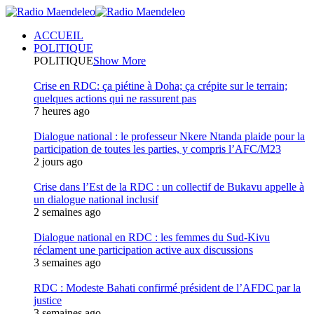
ACCUEIL
POLITIQUE
POLITIQUE
Show More
Crise en RDC: ça piétine à Doha; ça crépite sur le terrain;
quelques actions qui ne rassurent pas
7 heures ago
Dialogue national : le professeur Nkere Ntanda plaide pour la
participation de toutes les parties, y compris l’AFC/M23
2 jours ago
Crise dans l’Est de la RDC : un collectif de Bukavu appelle à
un dialogue national inclusif
2 semaines ago
Dialogue national en RDC : les femmes du Sud-Kivu
réclament une participation active aux discussions
3 semaines ago
RDC : Modeste Bahati confirmé président de l’AFDC par la
justice
3 semaines ago