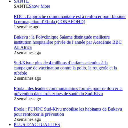
SANTE
SANTE
Show More
RDC : l’approche communautaire est à renforcer pour bloquer
la propagation d’Ebola (CONAFOHD)
1 semaine ago
Bukavu : la Polyclinique Salama distinguée meilleure
institution hospitalière privée de l’année par Académie BBC
All Africa
2 semaines ago
Sud-Kivu : plus de 4 millions d’enfants attendus à la
campagne de vaccination contre la polio, la rougeole et la
rubéole
2 semaines ago
Ebola : des leaders communautaires formés pour renforcer la
prévention dans trois zones de santé du Sud-Kivu
2 semaines ago
Ebola : l’UNPC Sud-Kivu mobilise les habitants de Bukavu
pour renforcer la prévention
2 semaines ago
PLUS D’ACTUALITES