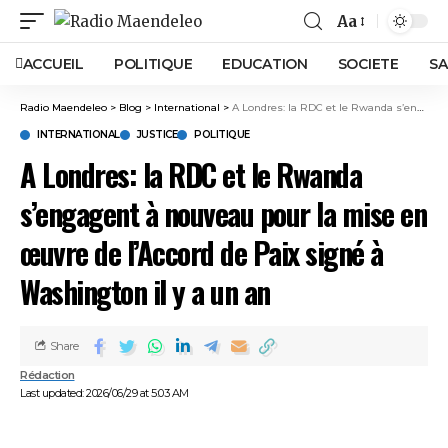
Aa
ACCUEIL
POLITIQUE
EDUCATION
SOCIETE
SA
Radio Maendeleo
>
Blog
>
International
>
A Londres: la RDC et le Rwanda s’engagent à nouveau pour la mise en œuvre de l’Accord de Paix signé à Washington il y a un an
INTERNATIONAL
JUSTICE
POLITIQUE
A Londres: la RDC et le Rwanda
s’engagent à nouveau pour la mise en
œuvre de l’Accord de Paix signé à
Washington il y a un an
Share
Rédaction
Last updated: 2026/06/29 at 5:03 AM