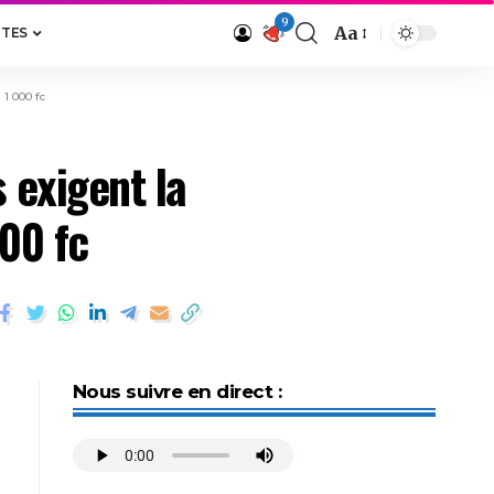
9
Aa
ITES
 1 000 fc
 exigent la
000 fc
Nous suivre en direct :