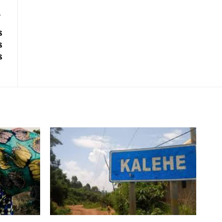
s
s
s