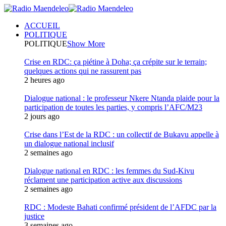
ACCUEIL
POLITIQUE
POLITIQUE
Show More
Crise en RDC: ça piétine à Doha; ça crépite sur le terrain;
quelques actions qui ne rassurent pas
2 heures ago
Dialogue national : le professeur Nkere Ntanda plaide pour la
participation de toutes les parties, y compris l’AFC/M23
2 jours ago
Crise dans l’Est de la RDC : un collectif de Bukavu appelle à
un dialogue national inclusif
2 semaines ago
Dialogue national en RDC : les femmes du Sud-Kivu
réclament une participation active aux discussions
2 semaines ago
RDC : Modeste Bahati confirmé président de l’AFDC par la
justice
3 semaines ago