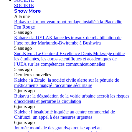
SOCIETE
SOCIETE
Show More
A la une
Bukavu : Un nouveau robot roulage installé à la Place dite
Feu Rouge
5 ans ago
Kabare : la DYLAK lance les travaux de réhabilitation de
l’axe routier Murhundu-Bwirembe à Bushwira
5 ans ago
Sud-Kivu : Le Centre d’Excellence Denis Mukwege outille
les étudiantes, les corps scientifiques et académiques de
l’UEA sur les compétences communicationnelles
5 ans ago
Dernières nouvelles
Kalehe : à Ziralo, la société civile alerte sur la pénurie de
médicaments malgré l’accalmie sécuritaire
2 jours ago
Bukavu : la dégradation de la voirie urbaine accroît les risques
d’accidents et perturbe la circulation
6 jours ago
Kalehe : l’insalubrité inquiète au centre commercial de
Chifunzi, un appel à des mesures urgentes
6 jours ago
Journée mondiale des grands-parents : appel au