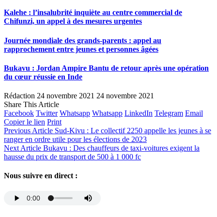
Kalehe : l’insalubrité inquiète au centre commercial de
Chifunzi, un appel à des mesures urgentes
Journée mondiale des grands-parents : appel au
rapprochement entre jeunes et personnes âgées
Bukavu : Jordan Ampire Bantu de retour après une opération
du cœur réussie en Inde
Rédaction
24 novembre 2021
24 novembre 2021
Share This Article
Facebook
Twitter
Whatsapp
Whatsapp
LinkedIn
Telegram
Email
Copier le lien
Print
Previous Article
Sud-Kivu : Le collectif 2250 appelle les jeunes à se
ranger en ordre utile pour les élections de 2023
Next Article
Bukavu : Des chauffeurs de taxi-voitures exigent la
hausse du prix de transport de 500 à 1 000 fc
Nous suivre en direct :