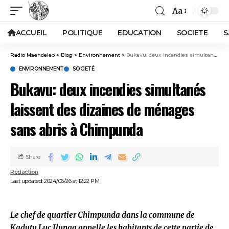
Aa
ACCUEIL
POLITIQUE
EDUCATION
SOCIETE
S
Radio Maendeleo
>
Blog
>
Environnement
>
Bukavu: deux incendies simultanés laissent des dizaines de ménages sans abris à Chimpunda
ENVIRONNEMENT
SOCIETÉ
Bukavu: deux incendies simultanés
laissent des dizaines de ménages
sans abris à Chimpunda
Share
Rédaction
Last updated: 2024/06/26 at 12:22 PM
Le chef de quartier Chimpunda dans la commune de
Kadutu Luc Ilunga appelle les habitants de cette partie de