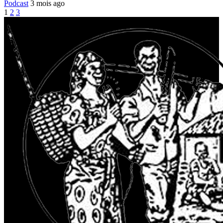
Podcast
3 mois ago
1
2
3