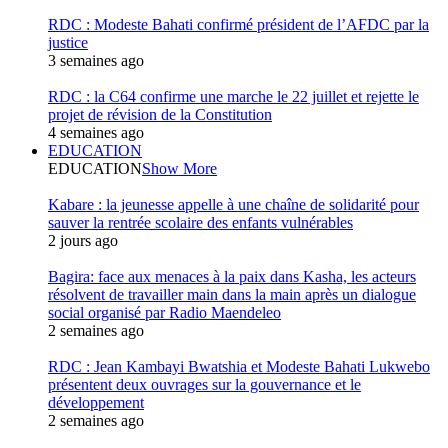
RDC : Modeste Bahati confirmé président de l’AFDC par la
justice
3 semaines ago
RDC : la C64 confirme une marche le 22 juillet et rejette le
projet de révision de la Constitution
4 semaines ago
EDUCATION
EDUCATION
Show More
Kabare : la jeunesse appelle à une chaîne de solidarité pour
sauver la rentrée scolaire des enfants vulnérables
2 jours ago
Bagira: face aux menaces à la paix dans Kasha, les acteurs
résolvent de travailler main dans la main après un dialogue
social organisé par Radio Maendeleo
2 semaines ago
RDC : Jean Kambayi Bwatshia et Modeste Bahati Lukwebo
présentent deux ouvrages sur la gouvernance et le
développement
2 semaines ago