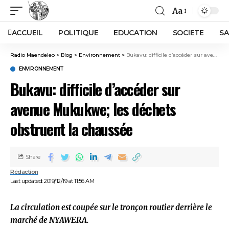
Aa
ACCUEIL
POLITIQUE
EDUCATION
SOCIETE
SA
Radio Maendeleo
>
Blog
>
Environnement
>
Bukavu: difficile d’accéder sur avenue Mukukwe; les déchets obstruent la chaussée
ENVIRONNEMENT
Bukavu: difficile d’accéder sur
avenue Mukukwe; les déchets
obstruent la chaussée
Share
Rédaction
Last updated: 2019/12/19 at 11:56 AM
La circulation est coupée sur le tronçon routier derrière le
marché de NYAWERA.