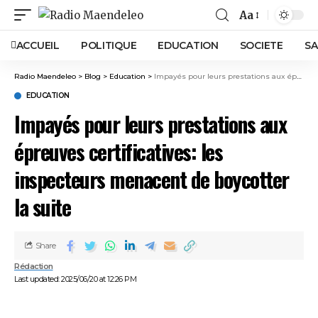
Aa
ACCUEIL
POLITIQUE
EDUCATION
SOCIETE
SA
Radio Maendeleo
>
Blog
>
Education
>
Impayés pour leurs prestations aux épreuves certificatives: les inspecteurs menacent de boycotter la suite
EDUCATION
Impayés pour leurs prestations aux
épreuves certificatives: les
inspecteurs menacent de boycotter
la suite
Share
Rédaction
Last updated: 2025/06/20 at 12:26 PM