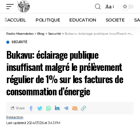
Aa
ACCUEIL
POLITIQUE
EDUCATION
SOCIETE
SA
Radio Maendeleo
>
Blog
>
Securité
>
Bukavu: éclairage publique insuffisant malgré le prélèvement régulier de 1% sur les factures de consommation d’énergie
SECURITÉ
Bukavu: éclairage publique
insuffisant malgré le prélèvement
régulier de 1% sur les factures de
consommation d’énergie
Share
Rédaction
Last updated: 2024/07/26 at 3:43 PM