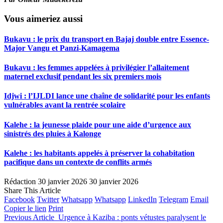
Vous aimeriez aussi
Bukavu : le prix du transport en Bajaj double entre Essence-
Major Vangu et Panzi-Kamagema
Bukavu : les femmes appelées à privilégier l’allaitement
maternel exclusif pendant les six premiers mois
Idjwi : l’IJLDI lance une chaîne de solidarité pour les enfants
vulnérables avant la rentrée scolaire
Kalehe : la jeunesse plaide pour une aide d’urgence aux
sinistrés des pluies à Kalonge
Kalehe : les habitants appelés à préserver la cohabitation
pacifique dans un contexte de conflits armés
Rédaction
30 janvier 2026
30 janvier 2026
Share This Article
Facebook
Twitter
Whatsapp
Whatsapp
LinkedIn
Telegram
Email
Copier le lien
Print
Previous Article
Urgence à Kaziba : ponts vétustes paralysent le