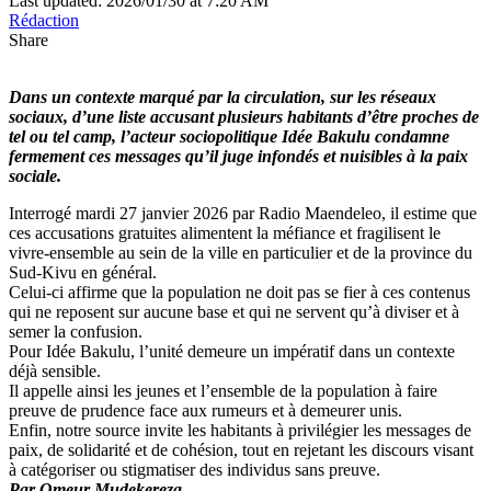
Last updated: 2026/01/30 at 7:20 AM
Rédaction
Share
Dans un contexte marqué par la circulation, sur les réseaux
sociaux, d’une liste accusant plusieurs habitants d’être proches de
tel ou tel camp, l’acteur sociopolitique Idée Bakulu condamne
fermement ces messages qu’il juge infondés et nuisibles à la paix
sociale.
Interrogé mardi 27 janvier 2026 par Radio Maendeleo, il estime que
ces accusations gratuites alimentent la méfiance et fragilisent le
vivre-ensemble au sein de la ville en particulier et de la province du
Sud-Kivu en général.
Celui-ci affirme que la population ne doit pas se fier à ces contenus
qui ne reposent sur aucune base et qui ne servent qu’à diviser et à
semer la confusion.
Pour Idée Bakulu, l’unité demeure un impératif dans un contexte
déjà sensible.
Il appelle ainsi les jeunes et l’ensemble de la population à faire
preuve de prudence face aux rumeurs et à demeurer unis.
Enfin, notre source invite les habitants à privilégier les messages de
paix, de solidarité et de cohésion, tout en rejetant les discours visant
à catégoriser ou stigmatiser des individus sans preuve.
Par Omeur Mudekereza