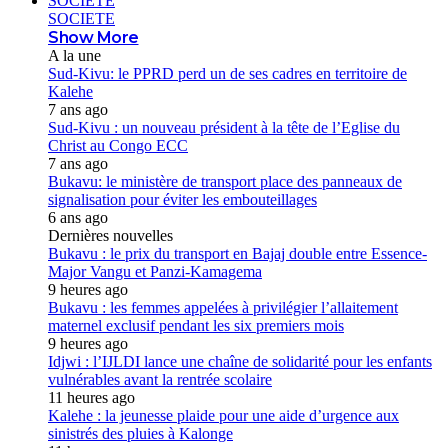
SOCIETE
SOCIETE
Show More
A la une
Sud-Kivu: le PPRD perd un de ses cadres en territoire de
Kalehe
7 ans ago
Sud-Kivu : un nouveau président à la tête de l’Eglise du
Christ au Congo ECC
7 ans ago
Bukavu: le ministère de transport place des panneaux de
signalisation pour éviter les embouteillages
6 ans ago
Dernières nouvelles
Bukavu : le prix du transport en Bajaj double entre Essence-
Major Vangu et Panzi-Kamagema
9 heures ago
Bukavu : les femmes appelées à privilégier l’allaitement
maternel exclusif pendant les six premiers mois
9 heures ago
Idjwi : l’IJLDI lance une chaîne de solidarité pour les enfants
vulnérables avant la rentrée scolaire
11 heures ago
Kalehe : la jeunesse plaide pour une aide d’urgence aux
sinistrés des pluies à Kalonge