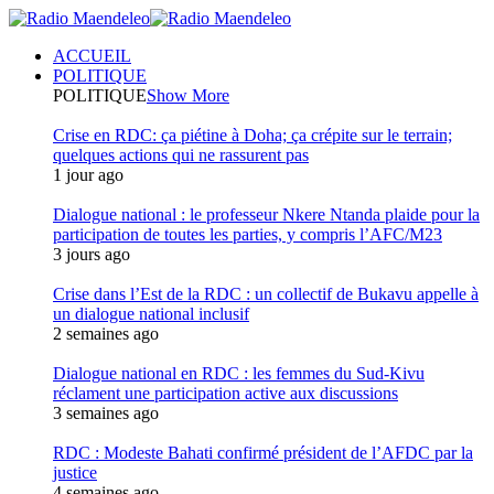
ACCUEIL
POLITIQUE
POLITIQUE
Show More
Crise en RDC: ça piétine à Doha; ça crépite sur le terrain;
quelques actions qui ne rassurent pas
1 jour ago
Dialogue national : le professeur Nkere Ntanda plaide pour la
participation de toutes les parties, y compris l’AFC/M23
3 jours ago
Crise dans l’Est de la RDC : un collectif de Bukavu appelle à
un dialogue national inclusif
2 semaines ago
Dialogue national en RDC : les femmes du Sud-Kivu
réclament une participation active aux discussions
3 semaines ago
RDC : Modeste Bahati confirmé président de l’AFDC par la
justice
4 semaines ago