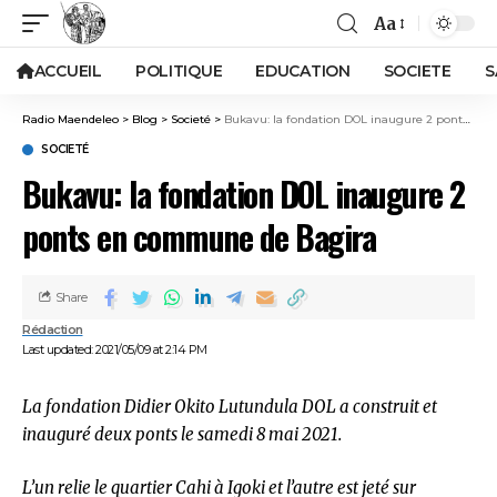
Aa
ACCUEIL
POLITIQUE
EDUCATION
SOCIETE
S
Radio Maendeleo
>
Blog
>
Societé
>
Bukavu: la fondation DOL inaugure 2 ponts en commune de Bagira
SOCIETÉ
Bukavu: la fondation DOL inaugure 2
ponts en commune de Bagira
Share
Rédaction
Last updated: 2021/05/09 at 2:14 PM
La fondation Didier Okito Lutundula DOL a construit et
inauguré deux ponts le samedi 8 mai 2021.
L’un relie le quartier Cahi à Igoki et l’autre est jeté sur