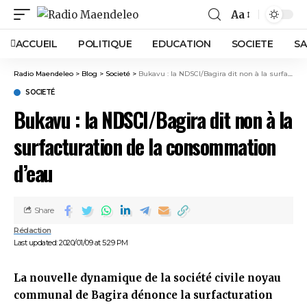
Aa
ACCUEIL
POLITIQUE
EDUCATION
SOCIETE
SA
Radio Maendeleo
>
Blog
>
Societé
>
Bukavu : la NDSCI/Bagira dit non à la surfacturation de la consommation d’eau
SOCIETÉ
Bukavu : la NDSCI/Bagira dit non à la
surfacturation de la consommation
d’eau
Share
Rédaction
Last updated: 2020/01/09 at 5:29 PM
La nouvelle dynamique de la société civile noyau
communal de Bagira dénonce la surfacturation