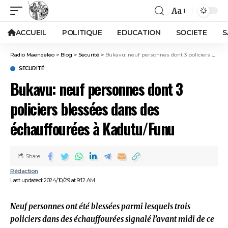
Aa
ACCUEIL
POLITIQUE
EDUCATION
SOCIETE
S
Radio Maendeleo
>
Blog
>
Securité
>
Bukavu: neuf personnes dont 3 policiers blessées dans des échauffourées à Kadutu/Funu
SECURITÉ
Bukavu: neuf personnes dont 3
policiers blessées dans des
échauffourées à Kadutu/Funu
Share
Rédaction
Last updated: 2024/10/29 at 9:12 AM
Neuf personnes ont été blessées parmi lesquels trois
policiers dans des échauffourées signalé l’avant midi de ce