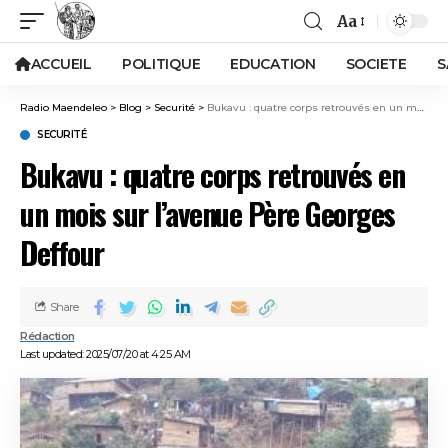
Aa
ACCUEIL
POLITIQUE
EDUCATION
SOCIETE
S
Radio Maendeleo
>
Blog
>
Securité
>
Bukavu : quatre corps retrouvés en un mois sur l’avenue Père Georges Deffour
SECURITÉ
Bukavu : quatre corps retrouvés en
un mois sur l’avenue Père Georges
Deffour
Share
Rédaction
Last updated: 2025/07/20 at 4:25 AM