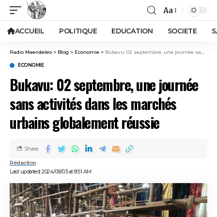
Aa
ACCUEIL
POLITIQUE
EDUCATION
SOCIETE
S
Radio Maendeleo
>
Blog
>
Economie
>
Bukavu: 02 septembre, une journée sans activités dans les marchés urbains globalement réussie
ECONOMIE
Bukavu: 02 septembre, une journée
sans activités dans les marchés
urbains globalement réussie
Share
Rédaction
Last updated: 2024/09/03 at 8:51 AM