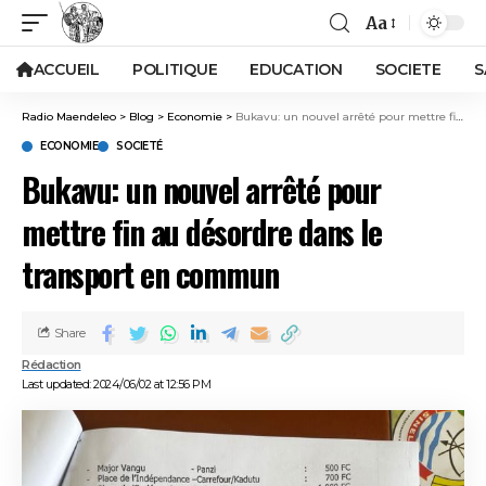
Aa
ACCUEIL
POLITIQUE
EDUCATION
SOCIETE
S
Radio Maendeleo
>
Blog
>
Economie
>
Bukavu: un nouvel arrêté pour mettre fin au désordre dans le transport en commun
ECONOMIE
SOCIETÉ
Bukavu: un nouvel arrêté pour
mettre fin au désordre dans le
transport en commun
Share
Rédaction
Last updated: 2024/06/02 at 12:56 PM