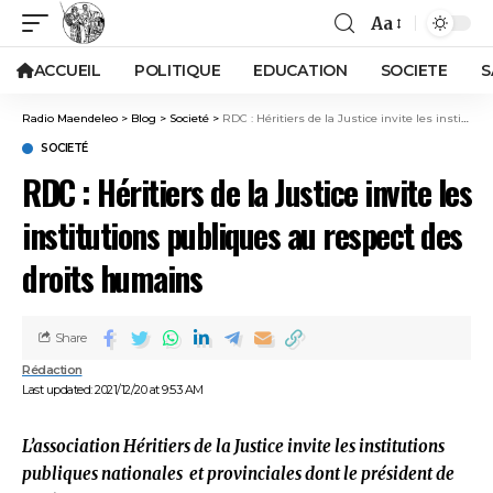
Aa
ACCUEIL
POLITIQUE
EDUCATION
SOCIETE
S
Radio Maendeleo
>
Blog
>
Societé
>
RDC : Héritiers de la Justice invite les institutions publiques au respect des droits humains
SOCIETÉ
RDC : Héritiers de la Justice invite les
institutions publiques au respect des
droits humains
Share
Rédaction
Last updated: 2021/12/20 at 9:53 AM
L’association Héritiers de la Justice invite les institutions
publiques nationales et provinciales dont le président de