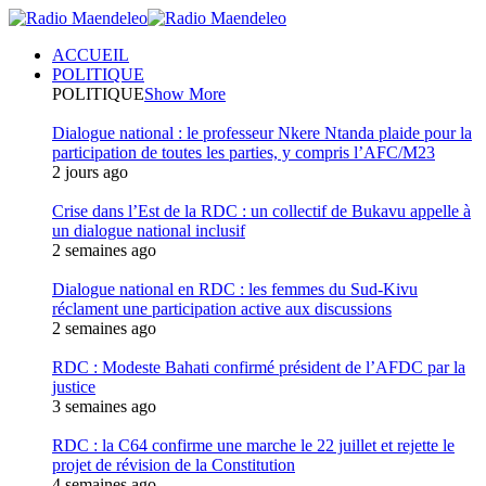
ACCUEIL
POLITIQUE
POLITIQUE
Show More
Dialogue national : le professeur Nkere Ntanda plaide pour la
participation de toutes les parties, y compris l’AFC/M23
2 jours ago
Crise dans l’Est de la RDC : un collectif de Bukavu appelle à
un dialogue national inclusif
2 semaines ago
Dialogue national en RDC : les femmes du Sud-Kivu
réclament une participation active aux discussions
2 semaines ago
RDC : Modeste Bahati confirmé président de l’AFDC par la
justice
3 semaines ago
RDC : la C64 confirme une marche le 22 juillet et rejette le
projet de révision de la Constitution
4 semaines ago