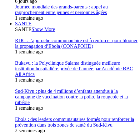
6 jours ago
Journée mondiale des grands-parents : appel au
rapprochement entre jeunes et personnes âgées
1 semaine ago
SANTE
SANTE
Show More
RDC : l’approche communautaire est à renforcer pour bloquer
la propagation d’Ebola (CONAFOHD)
1 semaine ago
Bukavu : la Polyclinique Salama distinguée meilleure
institution hospitalière privée de l’année par Académie BBC
All Africa
1 semaine ago
Sud-Kivu : plus de 4 millions d’enfants attendus à la
campagne de vaccination contre la polio, la rougeole et la
rubéole
1 semaine ago
Ebola : des leaders communautaires formés pour renforcer la
prévention dans trois zones de santé du Sud-Kivu
2 semaines ago