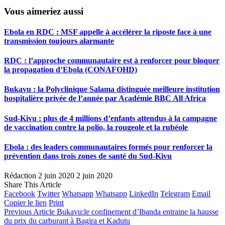
Vous aimeriez aussi
Ebola en RDC : MSF appelle à accélérer la riposte face à une
transmission toujours alarmante
RDC : l’approche communautaire est à renforcer pour bloquer
la propagation d’Ebola (CONAFOHD)
Bukavu : la Polyclinique Salama distinguée meilleure institution
hospitalière privée de l’année par Académie BBC All Africa
Sud-Kivu : plus de 4 millions d’enfants attendus à la campagne
de vaccination contre la polio, la rougeole et la rubéole
Ebola : des leaders communautaires formés pour renforcer la
prévention dans trois zones de santé du Sud-Kivu
Rédaction
2 juin 2020
2 juin 2020
Share This Article
Facebook
Twitter
Whatsapp
Whatsapp
LinkedIn
Telegram
Email
Copier le lien
Print
Previous Article
Bukavu:le confinement d’Ibanda entraine la hausse
du prix du carburant à Bagira et Kadutu