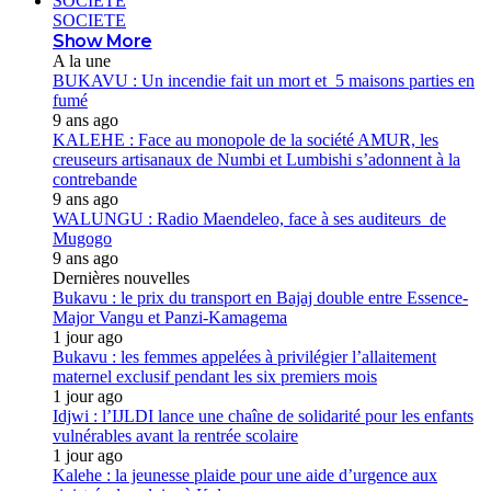
SOCIETE
SOCIETE
Show More
A la une
BUKAVU : Un incendie fait un mort et 5 maisons parties en
fumé
9 ans ago
KALEHE : Face au monopole de la société AMUR, les
creuseurs artisanaux de Numbi et Lumbishi s’adonnent à la
contrebande
9 ans ago
WALUNGU : Radio Maendeleo, face à ses auditeurs de
Mugogo
9 ans ago
Dernières nouvelles
Bukavu : le prix du transport en Bajaj double entre Essence-
Major Vangu et Panzi-Kamagema
1 jour ago
Bukavu : les femmes appelées à privilégier l’allaitement
maternel exclusif pendant les six premiers mois
1 jour ago
Idjwi : l’IJLDI lance une chaîne de solidarité pour les enfants
vulnérables avant la rentrée scolaire
1 jour ago
Kalehe : la jeunesse plaide pour une aide d’urgence aux