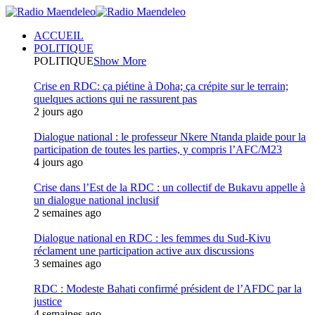
ACCUEIL
POLITIQUE
POLITIQUE
Show More
Crise en RDC: ça piétine à Doha; ça crépite sur le terrain;
quelques actions qui ne rassurent pas
2 jours ago
Dialogue national : le professeur Nkere Ntanda plaide pour la
participation de toutes les parties, y compris l’AFC/M23
4 jours ago
Crise dans l’Est de la RDC : un collectif de Bukavu appelle à
un dialogue national inclusif
2 semaines ago
Dialogue national en RDC : les femmes du Sud-Kivu
réclament une participation active aux discussions
3 semaines ago
RDC : Modeste Bahati confirmé président de l’AFDC par la
justice
4 semaines ago