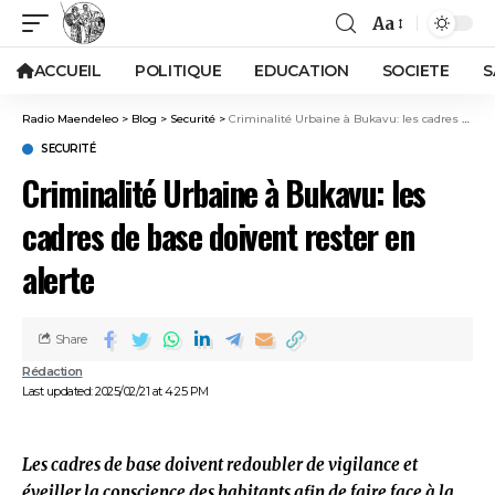
Aa
ACCUEIL
POLITIQUE
EDUCATION
SOCIETE
S
Radio Maendeleo
>
Blog
>
Securité
>
Criminalité Urbaine à Bukavu: les cadres de base doivent rester en alerte
SECURITÉ
Criminalité Urbaine à Bukavu: les
cadres de base doivent rester en
alerte
Share
Rédaction
Last updated: 2025/02/21 at 4:25 PM
Les cadres de base doivent redoubler de vigilance et
éveiller la conscience des habitants afin de faire face à la