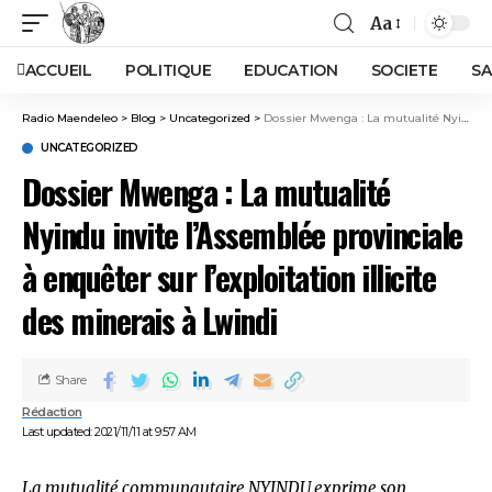
Aa
ACCUEIL
POLITIQUE
EDUCATION
SOCIETE
SA
Radio Maendeleo
>
Blog
>
Uncategorized
>
Dossier Mwenga : La mutualité Nyindu invite l’Assemblée provinciale à enquêter sur l’exploitation illicite des minerais à Lwindi
UNCATEGORIZED
Dossier Mwenga : La mutualité
Nyindu invite l’Assemblée provinciale
à enquêter sur l’exploitation illicite
des minerais à Lwindi
Share
Rédaction
Last updated: 2021/11/11 at 9:57 AM
La mutualité communautaire NYINDU exprime son