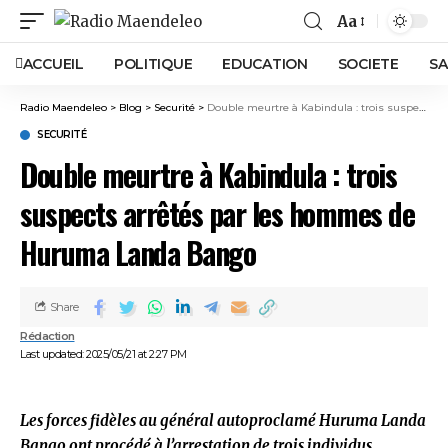
Aa
ACCUEIL
POLITIQUE
EDUCATION
SOCIETE
SA
Radio Maendeleo
>
Blog
>
Securité
>
Double meurtre à Kabindula : trois suspects arrêtés par les hommes de Huruma Landa Bango
SECURITÉ
Double meurtre à Kabindula : trois
suspects arrêtés par les hommes de
Huruma Landa Bango
Share
Rédaction
Last updated: 2025/05/21 at 2:27 PM
Les forces fidèles au général autoproclamé Huruma Landa
Bango ont procédé à l’arrestation de trois individus