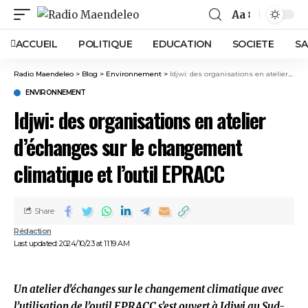
Aa
ACCUEIL
POLITIQUE
EDUCATION
SOCIETE
SA
Radio Maendeleo
>
Blog
>
Environnement
>
Idjwi: des organisations en atelier d’échanges sur le changement climatique et l’outil EPRACC
ENVIRONNEMENT
Idjwi: des organisations en atelier
d’échanges sur le changement
climatique et l’outil EPRACC
Share
Rédaction
Last updated: 2024/10/23 at 11:19 AM
Un atelier d’échanges sur le changement climatique avec
l’utilisation de l’outil EPRACC s’est ouvert à Idjwi au Sud-