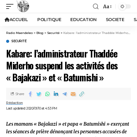
Aa
ACCUEIL
POLITIQUE
EDUCATION
SOCIETE
S
Radio Maendeleo
>
Blog
>
Securité
>
Kabare: l’administrateur Thaddée Miderho suspend les activités des « Bajakazi » et « Batumishi »
SECURITÉ
Kabare: l’administrateur Thaddée
Miderho suspend les activités des
« Bajakazi » et « Batumishi »
Share
Rédaction
Last updated: 2020/01/10 at 4:53 PM
Les mamans « Bajakazi » et papa « Batumishi » exerçant
les séances de prière dénonçant les personnes accusées de