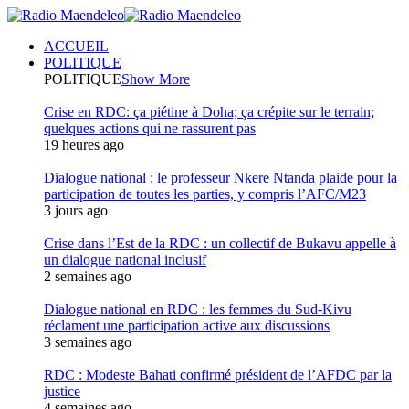
ACCUEIL
POLITIQUE
POLITIQUE
Show More
Crise en RDC: ça piétine à Doha; ça crépite sur le terrain;
quelques actions qui ne rassurent pas
19 heures ago
Dialogue national : le professeur Nkere Ntanda plaide pour la
participation de toutes les parties, y compris l’AFC/M23
3 jours ago
Crise dans l’Est de la RDC : un collectif de Bukavu appelle à
un dialogue national inclusif
2 semaines ago
Dialogue national en RDC : les femmes du Sud-Kivu
réclament une participation active aux discussions
3 semaines ago
RDC : Modeste Bahati confirmé président de l’AFDC par la
justice
4 semaines ago