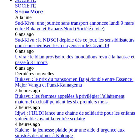
SOCIETE
SOCIETE
Show More
A la une
Sud-Kivu: une journée sans transport annoncée lundi 9 mars
entre Bukavu et Kabare-Nord (Société civile)
6 ans ago
Sud-Kivu : la NDSCI déploie dès ce jour, les sensibilisateurs
pour conscientiser les citoyens sur le Covid-19
6 ans ago
Uvira : le bilan provisoire des inondations revu à la hausse et
passe à 31 morts
6 ans ago
Dernières nouvelles
Bukavu : le prix du transport en Bajaj double entre Essence-
Major Vangu et Panzi-Kamagema
2 heures ago
Bukavu : les femmes appelées à privilégier l’allaitement
maternel exclusif pendant les six premiers mois
2 heures ago
Idjwi : l’IJLDI lance une chaîne de solidarité pour les enfants
vulnérables avant la rentrée scolaire
4 heures ago
Kalehe : la jeunesse plaide pour une aide d’urgence aux
sinistrés des pluies à Kalonge