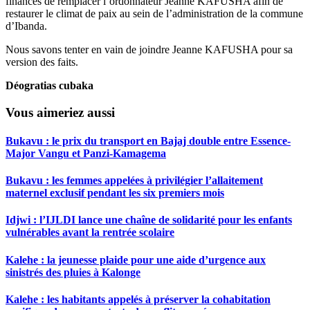
finances de remplacer l’ordonnateur Jeanne KAFUSHA afin de
restaurer le climat de paix au sein de l’administration de la commune
d’Ibanda.
Nous savons tenter en vain de joindre Jeanne KAFUSHA pour sa
version des faits.
Déogratias cubaka
Vous aimeriez aussi
Bukavu : le prix du transport en Bajaj double entre Essence-
Major Vangu et Panzi-Kamagema
Bukavu : les femmes appelées à privilégier l’allaitement
maternel exclusif pendant les six premiers mois
Idjwi : l’IJLDI lance une chaîne de solidarité pour les enfants
vulnérables avant la rentrée scolaire
Kalehe : la jeunesse plaide pour une aide d’urgence aux
sinistrés des pluies à Kalonge
Kalehe : les habitants appelés à préserver la cohabitation