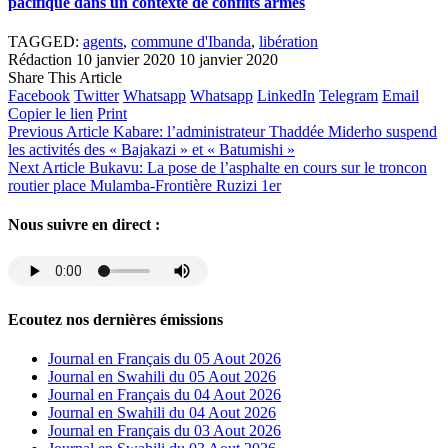
pacifique dans un contexte de conflits armés
TAGGED:
agents
,
commune d'Ibanda
,
libération
Rédaction
10 janvier 2020
10 janvier 2020
Share This Article
Facebook
Twitter
Whatsapp
Whatsapp
LinkedIn
Telegram
Email
Copier le lien
Print
Previous Article
Kabare: l’administrateur Thaddée Miderho suspend
les activités des « Bajakazi » et « Batumishi »
Next Article
Bukavu: La pose de l’asphalte en cours sur le troncon
routier place Mulamba-Frontière Ruzizi 1er
Nous suivre en direct :
Ecoutez nos dernières émissions
Journal en Français du 05 Aout 2026
Journal en Swahili du 05 Aout 2026
Journal en Français du 04 Aout 2026
Journal en Swahili du 04 Aout 2026
Journal en Français du 03 Aout 2026