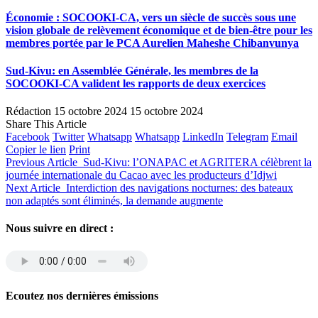
Économie : SOCOOKI-CA, vers un siècle de succès sous une
vision globale de relèvement économique et de bien-être pour les
membres portée par le PCA Aurelien Maheshe Chibanvunya
Sud-Kivu: en Assemblée Générale, les membres de la
SOCOOKI-CA valident les rapports de deux exercices
Rédaction
15 octobre 2024
15 octobre 2024
Share This Article
Facebook
Twitter
Whatsapp
Whatsapp
LinkedIn
Telegram
Email
Copier le lien
Print
Previous Article
Sud-Kivu: l’ONAPAC et AGRITERA célèbrent la
journée internationale du Cacao avec les producteurs d’Idjwi
Next Article
Interdiction des navigations nocturnes: des bateaux
non adaptés sont éliminés, la demande augmente
Nous suivre en direct :
Ecoutez nos dernières émissions