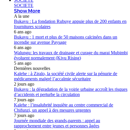
SOCIETE
SOCIETE
Show More
A la une
Bukavu : La fondation Rubuye appuie plus de 200 enfants en
fournitures scolaires
6 ans ago
Bukavu : 1 mort et plus de 50 maisons calcinées dans un
incendie sur avenue Paysage
6 ans ago
Walungu: les travaux de drainage et curage du marai Mubimbi
évoluent normalement (Kivu Rising)
5 ans ago
Dernières nouvelles
Kalehe : à Ziralo, la société civile alerte sur la pénurie de
médicaments malgré l’accalmie sécuritaire
2 jours ago
Bukavu : la dégradation de la voirie urbaine accroît les risques
d’accidents et perturbe la circulation
7 jours ago
Kalehe : l’insalubrité inquiète au centre commercial de
Chifunzi, un appel à des mesures urgentes
7 jours ago
Journée mondiale des grands-parents : appel au
rapprochement entre jeunes et personnes âgées