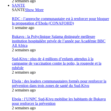
2 semaines ago
SANTE
SANTE
Show More
RDC : l’approche communautaire est à renforcer pour bloquer
la propagation d’Ebola (CONAFOHD)
1 semaine ago
Bukavu : la Polyclinique Salama distinguée meilleure
institution hospitalière privée de l’année par Académie BBC
All Africa
2 semaines ago
Sud-Kivu : plus de 4 millions d’enfants attendus à la
campagne de vaccination contre la polio, la rougeole et la
rubéole
2 semaines ago
Ebola : des leaders communautaires formés pour renforcer la
prévention dans trois zones de santé du Sud-Kivu
2 semaines ago
Ebola : l’UNPC Sud-Kivu mobilise les habitants de Bukavu
pour renforcer la prévention
2 semaines ago