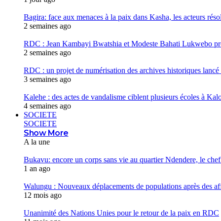
Bagira: face aux menaces à la paix dans Kasha, les acteurs réso
2 semaines ago
RDC : Jean Kambayi Bwatshia et Modeste Bahati Lukwebo prés
2 semaines ago
RDC : un projet de numérisation des archives historiques lancé
3 semaines ago
Kalehe : des actes de vandalisme ciblent plusieurs écoles à Kalo
4 semaines ago
SOCIETE
SOCIETE
Show More
A la une
Bukavu: encore un corps sans vie au quartier Ndendere, le chef 
1 an ago
Walungu : Nouveaux déplacements de populations après des af
12 mois ago
Unanimité des Nations Unies pour le retour de la paix en RDC