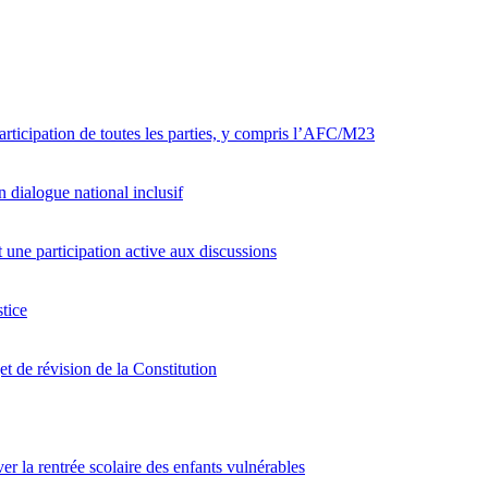
articipation de toutes les parties, y compris l’AFC/M23
 dialogue national inclusif
ne participation active aux discussions
tice
et de révision de la Constitution
er la rentrée scolaire des enfants vulnérables