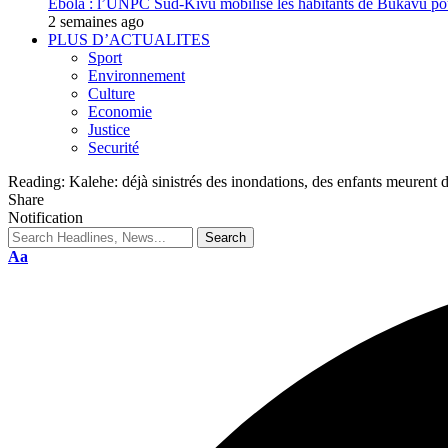
Ebola : l’UNPC Sud-Kivu mobilise les habitants de Bukavu pou
2 semaines ago
PLUS D’ACTUALITES
Sport
Environnement
Culture
Economie
Justice
Securité
Reading:
Kalehe: déjà sinistrés des inondations, des enfants meurent du
Share
Notification
Aa