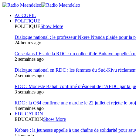
ACCUEIL
POLITIQUE
POLITIQUE
Show More
Dialogue national : le professeur Nkere Ntanda plaide pour la p
24 heures ago
Crise dans l’Est de la RDC : un collectif de Bukavu appelle à un
2 semaines ago
Dialogue national en RDC : les femmes du Sud-Kivu réclament u
2 semaines ago
RDC : Modeste Bahati confirmé président de l’AFDC par la jus
3 semaines ago
RDC : la C64 confirme une marche le 22 juillet et rejette le proj
4 semaines ago
EDUCATION
EDUCATION
Show More
Kabare : la jeunesse appelle à une chaîne de solidarité pour sauv
1 jour ago