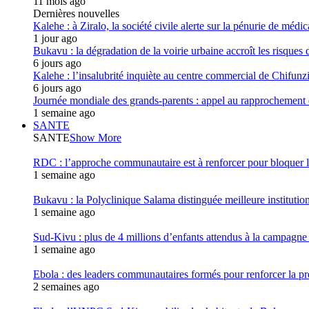
11 mois ago
Dernières nouvelles
Kalehe : à Ziralo, la société civile alerte sur la pénurie de méd
1 jour ago
Bukavu : la dégradation de la voirie urbaine accroît les risques d
6 jours ago
Kalehe : l’insalubrité inquiète au centre commercial de Chifunz
6 jours ago
Journée mondiale des grands-parents : appel au rapprochement 
1 semaine ago
SANTE
SANTE
Show More
RDC : l’approche communautaire est à renforcer pour bloqu
1 semaine ago
Bukavu : la Polyclinique Salama distinguée meilleure instituti
1 semaine ago
Sud-Kivu : plus de 4 millions d’enfants attendus à la campagne d
1 semaine ago
Ebola : des leaders communautaires formés pour renforcer la p
2 semaines ago