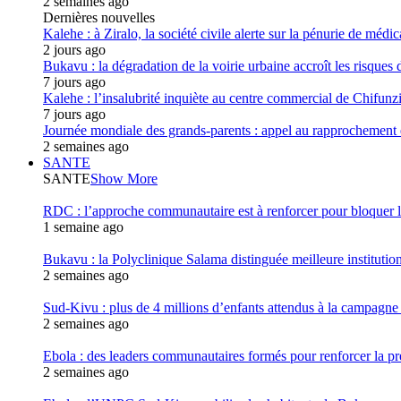
2 semaines ago
Dernières nouvelles
Kalehe : à Ziralo, la société civile alerte sur la pénurie de méd
2 jours ago
Bukavu : la dégradation de la voirie urbaine accroît les risques d
7 jours ago
Kalehe : l’insalubrité inquiète au centre commercial de Chifunz
7 jours ago
Journée mondiale des grands-parents : appel au rapprochement 
2 semaines ago
SANTE
SANTE
Show More
RDC : l’approche communautaire est à renforcer pour bloqu
1 semaine ago
Bukavu : la Polyclinique Salama distinguée meilleure instituti
2 semaines ago
Sud-Kivu : plus de 4 millions d’enfants attendus à la campagne d
2 semaines ago
Ebola : des leaders communautaires formés pour renforcer la p
2 semaines ago