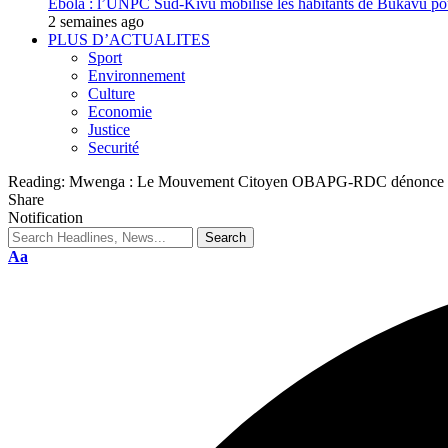
Ebola : l’UNPC Sud-Kivu mobilise les habitants de Bukavu pou
2 semaines ago
PLUS D’ACTUALITES
Sport
Environnement
Culture
Economie
Justice
Securité
Reading:
Mwenga : Le Mouvement Citoyen OBAPG-RDC dénonce la prés
Share
Notification
Aa