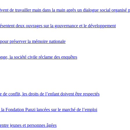
lvent de travailler main dans la main après un dialogue social organis
entent deux ouvrages sur la gouvernance et le développement
 pour préserver la mémoire nationale
nge, la société civile réclame des enquêtes
de conflit, les droits de l’enfant doivent être respectés
la Fondation Panzi lancées sur le marché de l’emploi
entre jeunes et personnes âgées