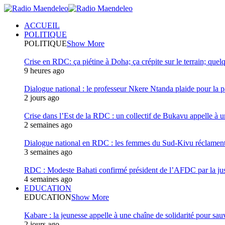
ACCUEIL
POLITIQUE
POLITIQUE
Show More
Crise en RDC: ça piétine à Doha; ça crépite sur le terrain; quel
9 heures ago
Dialogue national : le professeur Nkere Ntanda plaide pour la p
2 jours ago
Crise dans l’Est de la RDC : un collectif de Bukavu appelle à un
2 semaines ago
Dialogue national en RDC : les femmes du Sud-Kivu réclament u
3 semaines ago
RDC : Modeste Bahati confirmé président de l’AFDC par la jus
4 semaines ago
EDUCATION
EDUCATION
Show More
Kabare : la jeunesse appelle à une chaîne de solidarité pour sauv
2 jours ago