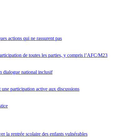
ques actions qui ne rassurent pas
articipation de toutes les parties, y compris l’AFC/M23
 dialogue national inclusif
ne participation active aux discussions
tice
er la rentrée scolaire des enfants vulnérables