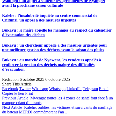
Walungu : un appel à soutenir les agriculteurs de Nyangezi
avant la prochaine saison culturale
Kalehe : l’insalubrité inquiète au centre commercial de
Chifunzi, un appel à des mesures urgentes
Bukavu : le maire appelle les ménages au respect du calendrier
d’évacuation des déchets
Bukavu : un chercheur appelle à des mesures urgentes pour
une meilleure gestion des déchets avant la saison des pluies
Bukavu : au marché de Nyawera, les vendeurs appelés à
renforcer la gestion des déchets malgré des difficultés
d’évacuation
Rédaction
6 octobre 2025
6 octobre 2025
Share This Article
Facebook
Twitter
Whatsapp
Whatsapp
LinkedIn
Telegram
Email
Copier le lien
Print
Previous Article
Mwenga: toutes les 4 zones de santé font face à un
manque criant d’intrants
Next Article
Kalehe: oubliés, les victimes et survivants du naufrage
du bateau MERDI commémorent l’an 1