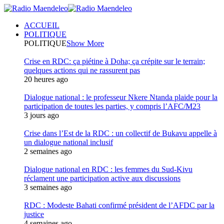
ACCUEIL
POLITIQUE
POLITIQUE
Show More
Crise en RDC: ça piétine à Doha; ça crépite sur le terrain;
quelques actions qui ne rassurent pas
20 heures ago
Dialogue national : le professeur Nkere Ntanda plaide pour la
participation de toutes les parties, y compris l’AFC/M23
3 jours ago
Crise dans l’Est de la RDC : un collectif de Bukavu appelle à
un dialogue national inclusif
2 semaines ago
Dialogue national en RDC : les femmes du Sud-Kivu
réclament une participation active aux discussions
3 semaines ago
RDC : Modeste Bahati confirmé président de l’AFDC par la
justice
4 semaines ago