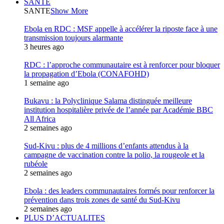
SANTE
SANTE
Show More
Ebola en RDC : MSF appelle à accélérer la riposte face à une
transmission toujours alarmante
3 heures ago
RDC : l’approche communautaire est à renforcer pour bloquer
la propagation d’Ebola (CONAFOHD)
1 semaine ago
Bukavu : la Polyclinique Salama distinguée meilleure
institution hospitalière privée de l’année par Académie BBC
All Africa
2 semaines ago
Sud-Kivu : plus de 4 millions d’enfants attendus à la
campagne de vaccination contre la polio, la rougeole et la
rubéole
2 semaines ago
Ebola : des leaders communautaires formés pour renforcer la
prévention dans trois zones de santé du Sud-Kivu
2 semaines ago
PLUS D’ACTUALITES