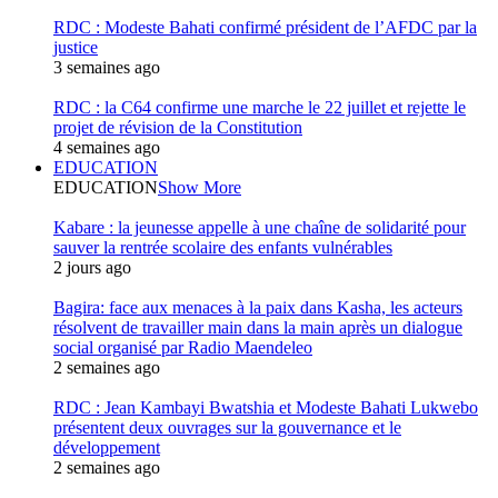
RDC : Modeste Bahati confirmé président de l’AFDC par la
justice
3 semaines ago
RDC : la C64 confirme une marche le 22 juillet et rejette le
projet de révision de la Constitution
4 semaines ago
EDUCATION
EDUCATION
Show More
Kabare : la jeunesse appelle à une chaîne de solidarité pour
sauver la rentrée scolaire des enfants vulnérables
2 jours ago
Bagira: face aux menaces à la paix dans Kasha, les acteurs
résolvent de travailler main dans la main après un dialogue
social organisé par Radio Maendeleo
2 semaines ago
RDC : Jean Kambayi Bwatshia et Modeste Bahati Lukwebo
présentent deux ouvrages sur la gouvernance et le
développement
2 semaines ago