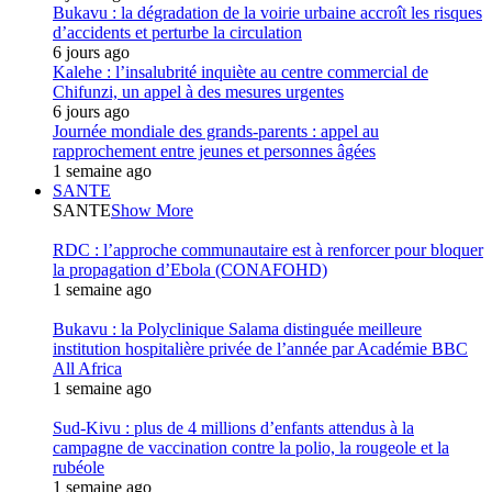
Bukavu : la dégradation de la voirie urbaine accroît les risques
d’accidents et perturbe la circulation
6 jours ago
Kalehe : l’insalubrité inquiète au centre commercial de
Chifunzi, un appel à des mesures urgentes
6 jours ago
Journée mondiale des grands-parents : appel au
rapprochement entre jeunes et personnes âgées
1 semaine ago
SANTE
SANTE
Show More
RDC : l’approche communautaire est à renforcer pour bloquer
la propagation d’Ebola (CONAFOHD)
1 semaine ago
Bukavu : la Polyclinique Salama distinguée meilleure
institution hospitalière privée de l’année par Académie BBC
All Africa
1 semaine ago
Sud-Kivu : plus de 4 millions d’enfants attendus à la
campagne de vaccination contre la polio, la rougeole et la
rubéole
1 semaine ago