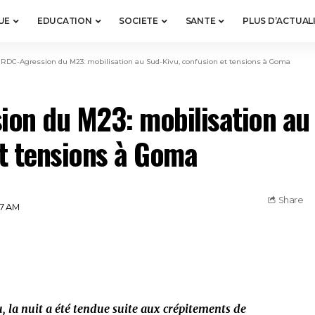
UE
EDUCATION
SOCIETE
SANTE
PLUS D’ACTUAL
>
RDC-Agression du M23: mobilisation au Sud-Kivu, confusion et tensions à Goma
on du M23: mobilisation au 
t tensions à Goma
Share
07 AM
 la nuit a été tendue suite aux crépitements de