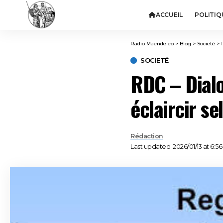
ACCUEIL
POLITIQ
Radio Maendeleo
>
Blog
>
Societé
>
SOCIETÉ
RDC – Dialo
éclaircir se
Rédaction
Last updated: 2026/01/13 at 6:5