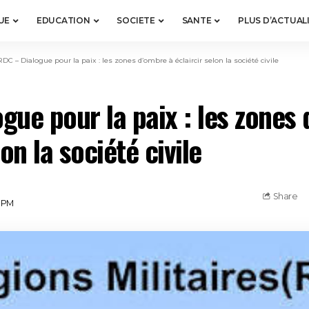
UE
EDUCATION
SOCIETE
SANTE
PLUS D’ACTUAL
RDC – Dialogue pour la paix : les zones d’ombre à éclaircir selon la société civile
gue pour la paix : les zones
lon la société civile
Share
6 PM