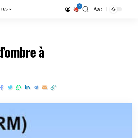
6
Aa
ITES
 d’ombre à