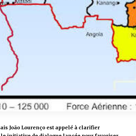
is João Lourenço est appelé à clarifier
lle initiative de dialogue lancée pour favoriser