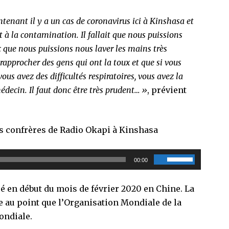
enant il y a un cas de coronavirus ici à Kinshasa et
t à la contamination. Il fallait que nous puissions
c que nous puissions nous laver les mains très
approcher des gens qui ont la toux et que si vous
 avez des difficultés respiratoires, vous avez la
médecin. Il faut donc être très prudent… »
, prévient
os confrères de Radio Okapi à Kinshasa
Utilisez
00:00
les
flèches
é en début du mois de février 2020 en Chine. La
haut/bas
e au point que l’Organisation Mondiale de la
pour
ondiale.
augmenter