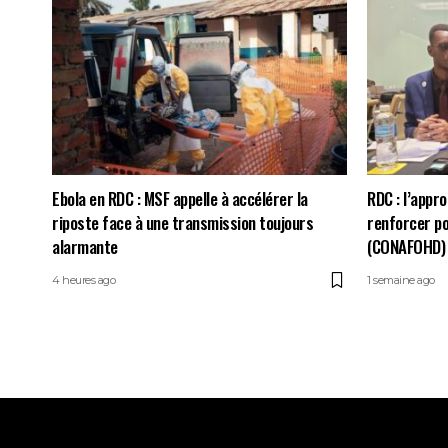
Ebola en RDC : MSF appelle à accélérer la
RDC : l’appr
riposte face à une transmission toujours
renforcer po
alarmante
(CONAFOHD)
4 heures ago
1 semaine ago