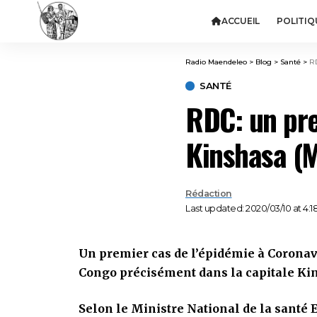
ACCUEIL
POLITIQ
Radio Maendeleo
>
Blog
>
Santé
>
RD
SANTÉ
RDC: un pre
Kinshasa (M
Rédaction
Last updated: 2020/03/10 at 4:1
Un premier cas de l’épidémie à Corona
Congo précisément dans la capitale Ki
Selon le Ministre National de la santé E