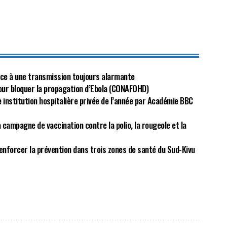
ou
diminuer
le
volume.
face à une transmission toujours alarmante
our bloquer la propagation d’Ebola (CONAFOHD)
e institution hospitalière privée de l’année par Académie BBC
a campagne de vaccination contre la polio, la rougeole et la
nforcer la prévention dans trois zones de santé du Sud-Kivu