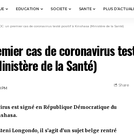
UE
EDUCATION
SOCIETE
SANTE
PLUS D’ACTUAL
C: un premier cas de coronavirus testé positif à Kinshasa (Ministère de la Santé)
mier cas de coronavirus test
inistère de la Santé)
Share
8 PM
virus est signé en République Démocratique du
nshasa.
teni Longondo, il s’agit d’un sujet belge rentré