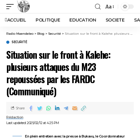
Aa
ACCUEIL
POLITIQUE
EDUCATION
SOCIETE
SA
Radio Maendeleo
>
Blog
>
Securité
>
Situation sur le front à Kalehe: plusieurs attaques du M23 repoussées par les FARDC (Communiqué)
SECURITÉ
Situation sur le front à Kalehe:
plusieurs attaques du M23
repoussées par les FARDC
(Communiqué)
Share
Rédaction
Last updated: 2025/02/12 at 4:25 PM
En plein entretien avec la presse à Bukavu, le Coordonnateur