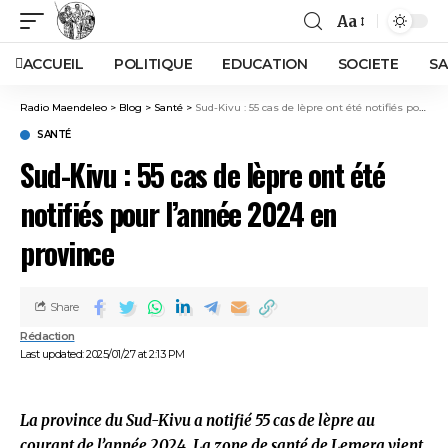
Aa
ACCUEIL
POLITIQUE
EDUCATION
SOCIETE
SA
Radio Maendeleo
>
Blog
>
Santé
>
Sud-Kivu : 55 cas de lèpre ont été notifiés pour l’année 2024 en province
SANTÉ
Sud-Kivu : 55 cas de lèpre ont été
notifiés pour l’année 2024 en
province
Share
Rédaction
Last updated: 2025/01/27 at 2:13 PM
La province du Sud-Kivu a notifié 55 cas de lèpre au
courant de l’année 2024. La zone de santé de Lemera vient