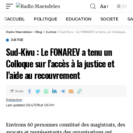
Aa
ACCUEIL
POLITIQUE
EDUCATION
SOCIETE
SA
Radio Maendeleo
>
Blog
>
Justice
>
Sud-Kivu : Le FONAREV a tenu un Colloque sur l’accès à la justice et l’aide au recouvrement
JUSTICE
Sud-Kivu : Le FONAREV a tenu un
Colloque sur l’accès à la justice et
l’aide au recouvrement
Share
Rédaction
Last updated: 2024/11/18 at 1:26 PM
Environs 60 personnes constitué des magistrats, des
avocats et représentants des organisations qui